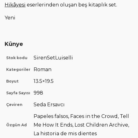
Hikâyesi
eserlerinden oluşan beş kitaplık set.
Yeni
Künye
SirenSetLuiselli
Stok kodu
Roman
Kategoriler
13.5×19.5
Boyut
998
Sayfa Sayısı
Seda Ersavcı
Çeviren
Papeles falsos, Faces in the Crowd, Tell
Me How It Ends, Lost Children Archive,
Özgün Ad
La historia de mis dientes