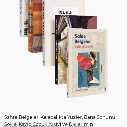
i
r
i
ş
Sahte Belgeler
,
Kalabalıkta Yüzler
,
Bana Sonunu
Söyle
,
Kayıp Çocuk Arşivi
ve
Dişlerimin