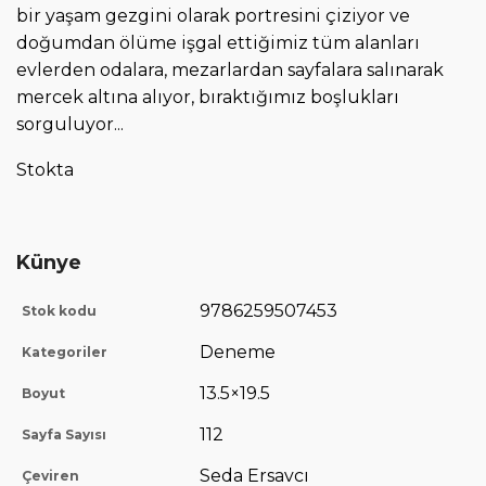
bir yaşam gezgini olarak portresini çiziyor ve
doğumdan ölüme işgal ettiğimiz tüm alanları
evlerden odalara, mezarlardan sayfalara salınarak
mercek altına alıyor, bıraktığımız boşlukları
sorguluyor...
Stokta
Künye
9786259507453
Stok kodu
Deneme
Kategoriler
13.5×19.5
Boyut
112
Sayfa Sayısı
Seda Ersavcı
Çeviren