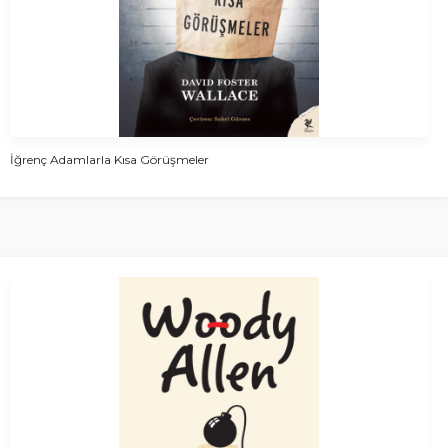
İğrenç Adamlarla Kısa Görüşmeler