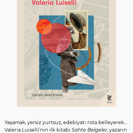
i
r
i
ş
Yaşamak, yersiz yurtsuz, edebiyatı rota belleyerek…
Valeria Luiselli’nin ilk kitabı
Sahte Belgeler
, yazarın