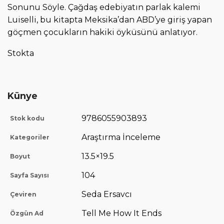
Sonunu Söyle. Çağdaş edebiyatın parlak kalemi
Luiselli, bu kitapta Meksika’dan ABD’ye giriş yapan
göçmen çocukların hakiki öyküsünü anlatıyor.
Stokta
Künye
9786055903893
Stok kodu
Araştırma İnceleme
Kategoriler
13.5×19.5
Boyut
104
Sayfa Sayısı
Seda Ersavcı
Çeviren
Tell Me How It Ends
Özgün Ad