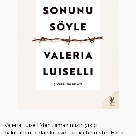
i
r
i
ş
Valeria Luiselli’den zamanımızın yıkıcı
hakikatlerine dair kısa ve çarpıcı bir metin: Bana