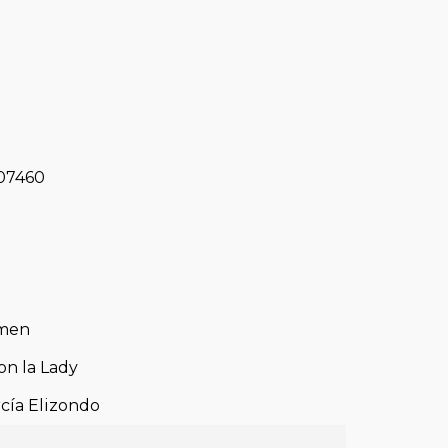
07460
men
on la Lady
cía Elizondo