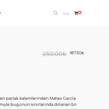
0
"
Giriş
250.00
₺
187.50
₺
 en parlak kalemlerinden Mateo García
işle bugünün sınırlarında dolanan bir