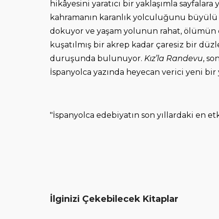
hikâyesini yaratıcı bir yaklaşımla sayfalar
kahramanın karanlık yolculuğunu büyülü bi
dokuyor ve yaşam yolunun rahat, ölümün de
kuşatılmış bir akrep kadar çaresiz bir düzl
duruşunda bulunuyor.
Kız’la Randevu
, so
İspanyolca yazında heyecan verici yeni bir
"İspanyolca edebiyatın son yıllardaki en etk
İlginizi Çekebilecek Kitaplar