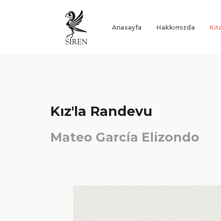
Anasayfa
Hakkımızda
Kit
Anasayfa
Hakkımızda
Kitaplar
Kız'la Randevu
Yazarlar
Mateo García Elizondo
Notlar
İletişim
"Ne Varsa Kitaplarda Var"
G