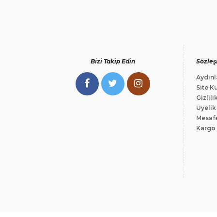
Bizi Takip Edin
Sözleş
Aydınl
Site Ku
Gizlili
Üyelik
Mesafe
Kargo 