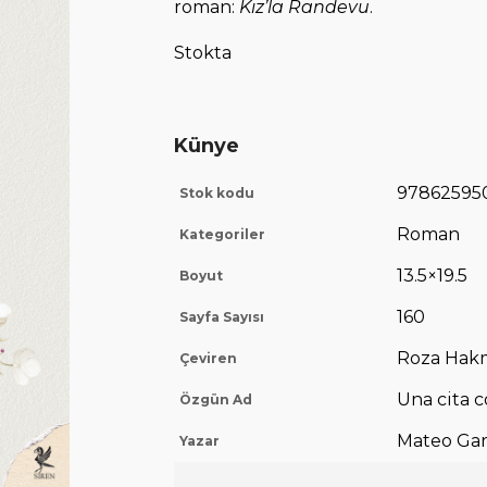
roman:
Kız’la Randevu
.
Stokta
Künye
97862595
Stok kodu
Roman
Kategoriler
13.5×19.5
Boyut
160
Sayfa Sayısı
Roza Hak
Çeviren
Una cita c
Özgün Ad
Mateo Gar
Yazar