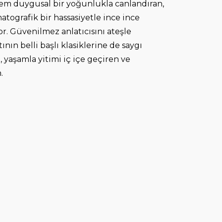
l hem duygusal bir yoğunlukla canlandıran,
ografik bir hassasiyetle ince ince
. Güvenilmez anlatıcısını ateşle
nın belli başlı klasiklerine de saygı
 yaşamla yitimi iç içe geçiren ve
.