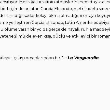
a yansıtıyor. Meksika kırsalının atmosferini hem duyusa
r biçimde anlatan García Elizondo, metni adeta sinemat
 sanıldığı kadar kolay lokma olmadığını ortaya koyuyor
eme yerleştiren García Elizondo, Latin Amerika edebiyatı
nu ölüme varan bir yolda gerçekle hayali, ruhla maddeyi,
 yeteneği müjdeleyen kısa, güçlü ve etkileyici bir roman
ileyici çıkış romanlarından biri."
– La Vanguardia