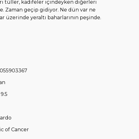
eri tüller, kadifeler içindeyken diğerleri
. Zaman geçip gidiyor. Ne dün var ne
lar üzerinde yeraltı baharlarının peşinde.
055903367
an
19.5
Pardo
ic of Cancer