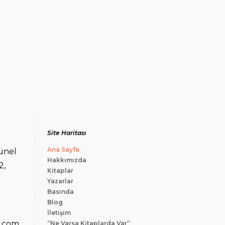
Site Haritası
Ana Sayfa
ünel
Hakkımızda
2,
Kitaplar
Yazarlar
Basında
Blog
İletişim
i.com
“Ne Varsa Kitaplarda Var”