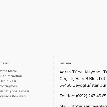
meler
İletişim
atma Metni
Adres: Tünel Meydanı, T
llanım Şartları
Geçit İş Hanı B Blok D:31
k Politikası
34430 Beyoğlu/Istanbul
 Sözleşmesi
li Satış Sözleşmesi
Telefon: (0212) 243 45 65
ve İade Koşulları
Mail: info@sirenyayinlar