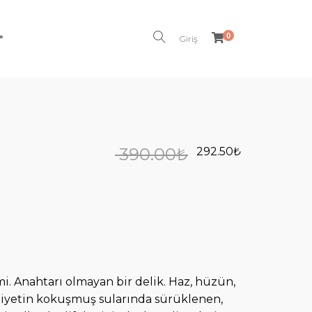
0
"
Giriş
390.00
₺
292.50
₺
i. Anahtarı olmayan bir delik. Haz, hüzün,
iyetin kokuşmuş sularında sürüklenen,