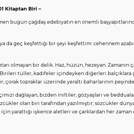
Kitaptan Biri –
ağmen bugün çağdaş edebiyatın en önemli başyapıtlarınd
 ya da geç keşfettiği bir şeyi keşfettim: cehennem aza
htarı olmayan bir delik. Haz, hüzün, hezeyan. Zamanın
. Birileri tüller, kadifeler içindeyken diğerleri balçı
er, çorak topraklar üzerinde yeraltı baharlarının peşinde
imizi dağlayan, bizden iniltiler, gözyaşları ve beddualar
zcükler olan biri tarafından yazılmıştır; sözcükler dünya
 için yarattığı işkence aletleri ve çarklardan her zama