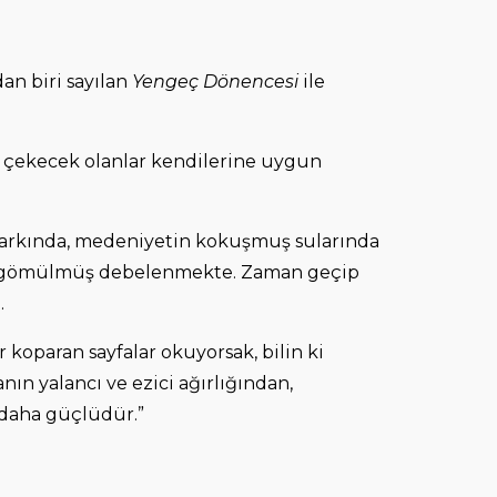
an biri sayılan
Yengeç Dönencesi
ile
bı çekecek olanlar kendilerine uygun
 çarkında, medeniyetin kokuşmuş sularında
klara gömülmüş debelenmekte. Zaman geçip
.
 koparan sayfalar okuyorsak, bilin ki
nın yalancı ve ezici ağırlığından,
n daha güçlüdür.”