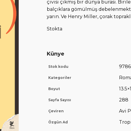
çivisi çıkmış bir dünya burası. Biril
balçıklara gömülmüş debelenmekte
yarın. Ve Henry Miller, çorak toprak
Stokta
Künye
9786
Stok kodu
Rom
Kategoriler
13.5×
Boyut
288
Sayfa Sayısı
Avi 
Çeviren
Trop
Özgün Ad