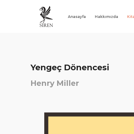
Anasayfa
Hakkımızda
Kit
Anasayfa
Hakkımızda
Kitaplar
Yengeç Dönencesi
Yazarlar
Henry Miller
Notlar
İletişim
"Ne Varsa Kitaplarda Var"
G