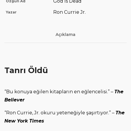
God is Dead
Özgün Ad
Ron Currie Jr.
Yazar
Açıklama
Tanrı Öldü
“Bu konuya eğilen kitapların en eğlencelisi.” –
The
Believer
“Ron Currie, Jr. okuru yeteneğiyle şaşırtıyor.” –
The
New York Times