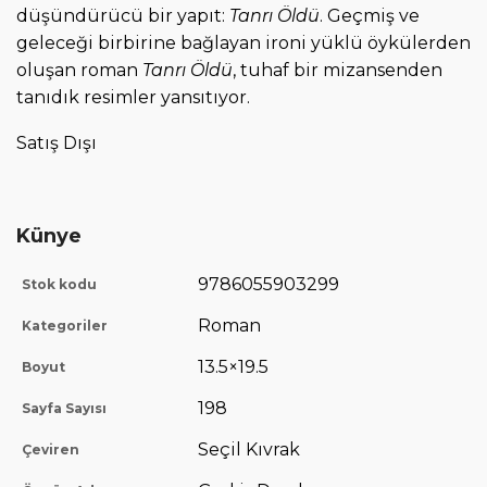
düşündürücü bir yapıt:
Tanrı Öldü
. Geçmiş ve
geleceği birbirine bağlayan ironi yüklü öykülerden
oluşan roman
Tanrı Öldü
, tuhaf bir mizansenden
tanıdık resimler yansıtıyor.
Satış Dışı
Künye
9786055903299
Stok kodu
Roman
Kategoriler
13.5×19.5
Boyut
198
Sayfa Sayısı
Seçil Kıvrak
Çeviren