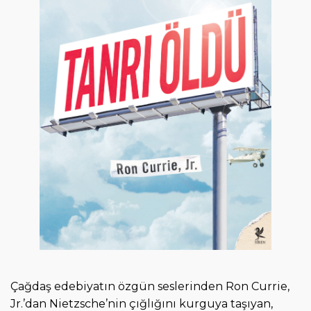
i
r
i
ş
Çağdaş edebiyatın özgün seslerinden Ron Currie,
Jr.’dan Nietzsche’nin çığlığını kurguya taşıyan,