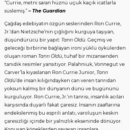
“Currie, metni saran hüznü uçuk kaçık icatlarla
süslemiş.”
– The Guardian
Çağdaş edebiyatın özgün seslerinden Ron Currie,
Jr.’dan Nietzsche’nin çığlığını kurguya taşıyan,
düşündürücü bir yapıt:
Tanrı Öldü
. Geçmiş ve
geleceği birbirine bağlayan ironi yüklü öykülerden
oluşan roman
Tanrı Öldü
, tuhaf bir mizansenden
tanıdık resimler yansıtıyor. Palahniuk, Vonnegut ve
Carver’la kıyaslanan Ron Currie Junior,
Tanrı
Öldü
’de insan kılığındayken can veren tanrıdan
yoksun kalmış bir dünyanın dünü ve bugününü
kurguluyor. Ron Currie, Jr.’ın tanrısı, insanlık acıları
karşısında duyarlı fakat çaresiz. İnsanın zaaflarına
endekslenmiş bu esprili anlatı, varoluşun keskin
çaresizliği içinde bir yalnızlık ekseninde dönüyor.
Konuşan köpeklerden savaşan insanlara,