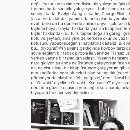
değil. Yazar kırmızının kendisine hiç yakışmadığını d
turuncu hatta sarı bile yakışmıyor – bahar tonları o
seneye kadar Evelyn Waugh’u kadın, George Eliot’ı d
yazar ve bu kitabın yapımında arka planda yer alanla
evet, belki de bu dönemde anılara dayalı çok fazla 
kişilerle hayali olaylar hakkında yazılan kitapların t
kişiler hakkındaki bu tür kitaplar doğaları gereği iğr
kötü ve şeytani; ama yine de herkese okur ve yazar
kötüsünü yapabileceğimizi hatırlatmak isteriz. Bİ
bu…
biyografinin
yarısına geldiğinde kovboy tarzı de
şöyle sağlam bir tabak pirzola ile yanında Fransız u
yerken yanına bir tanıdığı yaklaştı. Yazarın karşısın
nasıl gidiyor, şu anda ne üstünde çalışıyorsun falan 
ah, ne olsun işte, bir kitap üstünde çalışıyorum gibi
mor kadifeden spor bir ceket olan bu tanıdık (ceketi
görünüyor da olabilirdi) ‘Ah, ne güzel,’ dedi, ‘Nasıl bi
e, “Oswald” diyelim.) Oswald, ‘Konusu ne?’ diye sord
dedi tüm güzel konuşma yeteneğini kullanarak; anlat
biyografi tarzı bir şey diyebilirim.