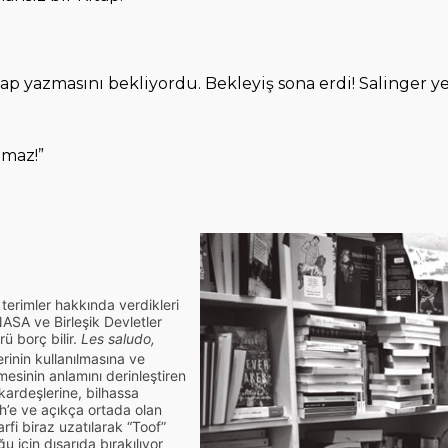
itap yazmasını bekliyordu. Bekleyiş sona erdi! Salinger ye
lmaz!”
terimler hakkında verdikleri
ASA ve Birleşik Devletler
ü borç bilir.
Les saludo,
rinin kullanılmasına ve
mesinin anlamını derinleştiren
kardeşlerine, bilhassa
th’e ve açıkça ortada olan
fi biraz uzatılarak “Toof”
 için dışarıda bırakılıyor