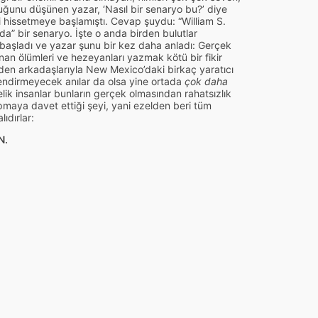
uğunu düşünen yazar, ‘Nasıl bir senaryo bu?’ diye
 hissetmeye başlamıştı. Cevap şuydu: “William S.
a” bir senaryo. İşte o anda birden bulutlar
ya başladı ve yazar şunu bir kez daha anladı: Gerçek
anan ölümleri ve hezeyanları yazmak kötü bir fikir
eden arkadaşlarıyla New Mexico’daki birkaç yaratıcı
ilendirmeyecek anılar da olsa yine ortada
çok daha
lik insanlar bunların gerçek olmasından rahatsızlık
maya davet ettiği şeyi, yani ezelden beri tüm
ıdırlar:
N.