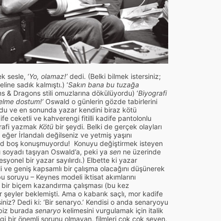
 sesle, ‘
Yo, olamaz!’
dedi. (Belki bilmek istersiniz;
ine sadık kalmıştı.) ‘
Sakın bana bu tuzağa
s & Dragons stili omuzlarına dökülüyordu) ‘
Biyografi
elme dostum!’
Oswald o günlerin gözde tabirlerini
rdu ve en sonunda yazar kendini biraz kötü
e ceketli ve kahverengi fitilli kadife pantolonlu
grafi yazmak
Kötü
bir şeydi. Belki de gerçek olayları
 eğer İrlandalı değilseniz ve yetmiş yaşını
ald boş konuşmuyordu!
Konuyu değiştirmek isteyen
ı soyadı taşıyan Oswald’a, peki ya
sen
ne üzerinde
syonel bir yazar sayılırdı.) Elbette ki yazar
i ve geniş kapsamlı bir çalışma olacağını düşünerek
 soruyu – Keynes modeli iktisat akımlarını
 bir biçem kazandırma çalışması (bu kez
 şeyler beklemişti. Ama o kabarık saçlı, mor kadife
niz? Dedi ki: ‘Bir senaryo.’ Kendisi o anda senaryoyu
 biz burada
senaryo
kelimesini vurgulamak için italik
ngi bir önemli sorunu olmayan, filmleri çok çok seven,