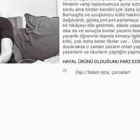
filmlerin vahşi toplumumuza ayna tutt
sordu ama birden kendini çok daha iyi
Burroughs ve uyuşturucu kültü hakkınd
dağılıverdi, güneş pırıl pırıl parlama
bir hikâyeyi dile getirmek, ailede yaş
olsa da ve sonuçta bunlar yazarın lis
yazarlık öğrencisi dışında kimseyi ilg
kötü, çok daha beter fikirler var
… Üste
duyacaksa o zaman yazarın onları yap
yazarların ve okurların yaptığını yapmal
HAYAL ÜRÜNÜ OLDUĞUNU FARZ EDİ
[1]
(
İsp
.) Selam size, çocuklar!