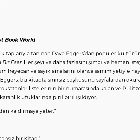
st Book World
en kitaplarıyla tanınan Dave Eggers’dan popüler kültürün
 Bir Eser
. Her şeyi ve daha fazlasını şimdi ve hemen is
m heyecan ve sayıklamalarını olanca samimiyetiyle ha
 Eggers; bu kitapta sınırsız coşkusunu sayfalardan okur
çoksatanlar listelerinin bir numarasında kalan ve Pulit
aranlık ufuklarında pırıl pırıl ışıldıyor.
nden kaldırmaya yeter.”
sız bir Kitap.”