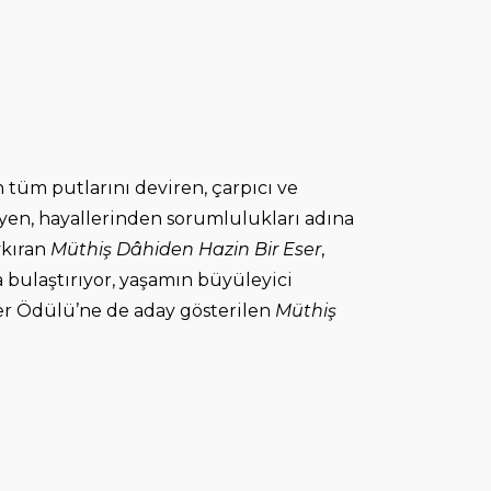
 tüm putlarını deviren, çarpıcı ve
teyen, hayallerinden sorumlulukları adına
ykıran
Müthiş Dâhiden Hazin Bir Eser
,
a bulaştırıyor, yaşamın büyüleyici
zer Ödülü’ne de aday gösterilen
Müthiş