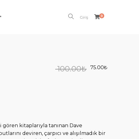
0
"
Giriş
100.00
₺
75.00
₺
lgi gören kitaplarıyla tanınan Dave
larını deviren, çarpıcı ve alışılmadık bir