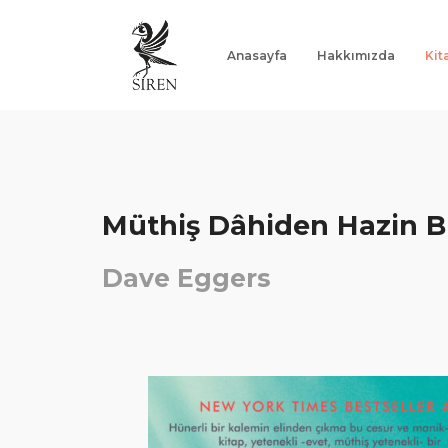
Anasayfa
Hakkımızda
Kit
Anasayfa
Hakkımızda
Kitaplar
Müthiş Dâhiden Hazin Bi
Yazarlar
Dave Eggers
Notlar
İletişim
"Ne Varsa Kitaplarda Var"
G