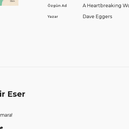
A Heartbreaking Wo
Özgün Ad
Dave Eggers
Yazar
r Eser
umara!
le