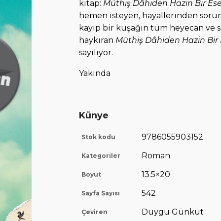
kitap:
Müthiş Dâhiden Hazin Bir Ese
hemen isteyen, hayallerinden sor
kayıp bir kuşağın tüm heyecan ve s
haykıran
Müthiş Dâhiden Hazin Bir 
sayılıyor.
Yakında
Künye
9786055903152
Stok kodu
Roman
Kategoriler
13.5×20
Boyut
542
Sayfa Sayısı
Duygu Günkut
Çeviren