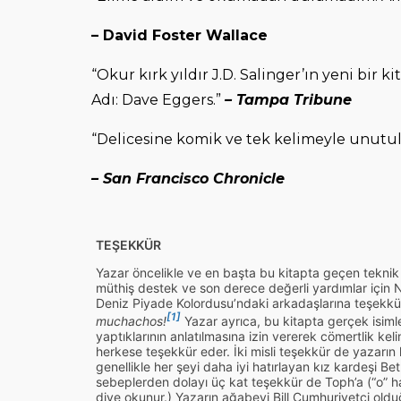
– David Foster Wallace
“Okur kırk yıldır J.D. Salinger’ın yeni bir k
Adı: Dave Eggers.”
– Tampa Tribune
“Delicesine komik ve tek kelimeyle unutu
– San Francisco Chronicle
TEŞEKKÜR
Yazar öncelikle ve en başta bu kitapta geçen teknik 
müthiş destek ve son derece değerli yardımlar için N
Deniz Piyade Kolordusu’ndaki arkadaşlarına teşekkür
[1]
muchachos!
Yazar ayrıca, bu kitapta gerçek isimle
yaptıklarının anlatılmasına izin vererek cömertlik keli
herkese teşekkür eder. İki misli teşekkür de yazarın 
genellikle her şeyi daha iyi hatırlayan kız kardeşi Be
sebeplerden dolayı üç kat teşekkür de Toph’a (“o” har
diye okunur.) Yazarın ağabeyi Bill Cumhuriyetçi olduğu