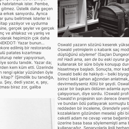
a hatırlatmak ister. Pembe,
na gitmez. Üstelik daha geçen
a erkek sanıyordu. Ayrıca
r şunu belirtmek isterler ki
kitap yazılıyor ve uydurma
ersine, gerçek şeyler ve gerçek
enç ve ahlaksız ve yanlış ve
 olarak hepimizin çok daha
R ANEKDOT: Yazar bunun…
Oswald yazarın sözünü keserek yüksek
kore edilmiş bir restoranda
Oswald yetmişlerin o kabarık saç model
sulü patates kızartması
düştüğünü söyleme!’
(Saçları Dungeon
a oturup neler yapıyorsun,
mi! Hadi ama, sen de bu eski oyuna g
diye sordu tanıdık. Yazar da;
kullanarak bir süre böyle konuşup du
lerden kem küm etti. Üzerinde
hissetmeye başladı. Sonuçta, mor kadif
n rengi ışıklar yüzünden öyle
Oswald belki de haklıydı – belki biyo
r kitap?’ (Şimdilik bu tanıdığa,
birinci tekil şahsın ağzından anlatmak,
u. Şey, dedi yazar, e, şey,
devirmediyseniz
Kötü
bir şeydi. Osw
ması biraz zor, galiba
yazar bir başkanı öldüren adamla ayn
çalışıyorsun, diye sordu. (Oswald profe
Oswald’ın projesinin son derece öneml
ve bundan ödü patlayarak sormuştu bu
reddeden bir inceleme,
Grendel’e
yeni
kozalakların gözünden mesela) gibi bir
ceketli adam ne cevap verse beğenirsi
üzerine basa basa söylememişti ama
kullanacağız. Senaryolarla ilgili herha