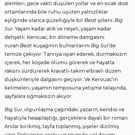
alemleri, gece vakti düşülen yollar ve en sıcak dost
ortamlarında bile ruhu üşüten yalnızlıklar
eşliğinde olanca güzelliğiyle bir
Beat
şöleni:
Big
Sur
. Yaşam kadar atik ve neşeli, yaşam kadar
dehşetli. Kerouac, bir döneme damgasını
vuran
Beat
kuşağının buhranlarını
Big Sur
‘de
temize çekiyor. Tanrıya isyan ederek, durmaksızın
içerek, her köşede ölümü görerek ve hayatla
raksını sürdürerek kravatlı-takım elbiseli düzen
düşkünleriyle dalgasını geçiyor. Ve Kerouac’ın
kelimeleri, yaşamın temposuna yetişme telaşında,
sayfalara sığmaksızın akıyor.
Big Sur
, olgunlaşma çağındaki yazarın, kendisi ve
hayatıyla hesaplaştığı, gerçeklere dayalı bir roman.
Anılar birikmiş, tayfa toplanmış, şişeler dizilmiş
yine. Delicesine, coşku ve sevgiyle, yol devam