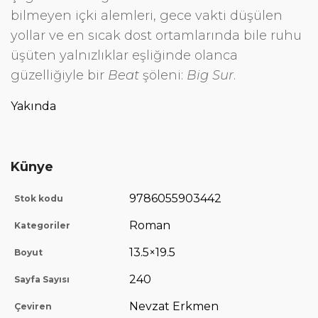
bilmeyen içki alemleri, gece vakti düşülen
yollar ve en sıcak dost ortamlarında bile ruhu
üşüten yalnızlıklar eşliğinde olanca
güzelliğiyle bir
Beat
şöleni:
Big Sur
.
Yakında
Künye
9786055903442
Stok kodu
Roman
Kategoriler
13.5×19.5
Boyut
240
Sayfa Sayısı
Nevzat Erkmen
Çeviren