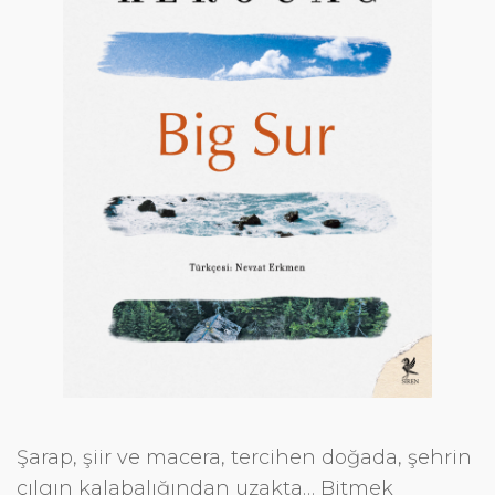
i
r
i
ş
Şarap, şiir ve macera, tercihen doğada, şehrin
çılgın kalabalığından uzakta… Bitmek