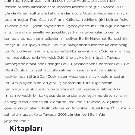
adım atan yazar, 2004 yılında Das nackte Auge (Çıplak Göz) adlı
romanını hem Almanca hem Japonca kaleme almıştır. Tawada, 2005
i
yılında Alman kültürüne katkılarından ötürü Goethe Madalyası’na layık
r
bulunmuştur. Paul Celan ve Franz Kafka’dan etkilendiğini belirten Yoko
Tawada, çift dilli yazın hayatında dili “yapay ve efsunlu” bir olgu olarak ele
i
alıyor ve sıklıkla hayaller ve gerçekler, yerliler ve yabancılar, öncesi ve
ş
sonrası arasındaki sınır bölgelerini irdeliyor. Berlin Hayvanat Bahçesi’nin
“meşhur” kutup ayısı sakini Knut’un hikâyesinden ilhamla kaleme aldığı
Bir Kutup Ayısının Anıları, Japonya’da Noma ve Yomiuri Ödülleri’ni almış,
İngilizce edisyonuyla Warwick Ödülü’ne layık görülmüştür. Tawada,
Almanya’da aralarında Erlanger Ödülü, Adelbert von Chamisso Ödülü ve
Kleist Ödülü gibi prestijli ödülleri almasının yanı sıra Alman diline
katkılarından ötürü Carl Zuckmayer Madalyası’na layık bulunmuştur.
Bir Kutup Ayısının Anıları yenilikçi ve sade dili, türcülüğe zemin
tanımayan üslubu ve Avrupa tarihine ait belli kesitleri alışılmadık bir
mizah ve keskin bir bakış açısıyla arka plana yerleştirmesiyle son yılların
en özgün eserlerinden biri olarak anılmaktadır. Tawada, 2018 yılında
çeviri edebiyat alanında ilk defa verilen Amerikan Ulusal Kitap Ödülü’nün
sahibi olmuştur. Yoko Tawada, 2006 yılından beri Berlin’de
yaşamaktadır.
Kitapları