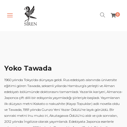
0
Anasayfa
Hakkımızda
Kitaplar
Yoko Tawada
Yazarlar
1960 yılında Tokyo’da dünyaya geldi. Rus edebiyatı alanında üniversite
Notlar
eğitimi gören Tawada, seksenli yıllarda Hamburg’a yerleşti ve Alman
edebiyatı bölümünde doktorasını tamamladı. Yazarlık kariyeri, Almanca-
İletişim
Japonca çift dilli bir edisyonla yayımladığı şiirleriyle başladı. Yayımlanan
ilk düzyazı metni Kakato o nakushite (Kayıp Topuklar) adlı novella oldu
"Ne Varsa Kitaplarda Var"
ve Tawada, 1991 yılında Gunzo Yeni Yazar Ödülü’ne layık görüldü. Bir
sonraki metni Inu muko iri, Akutagawa Ödülü’nü aldı ve çok sonraları,
2012 yılında İngilizce olarak yayımlandı. Edebiyata Japonca eserlerle
G