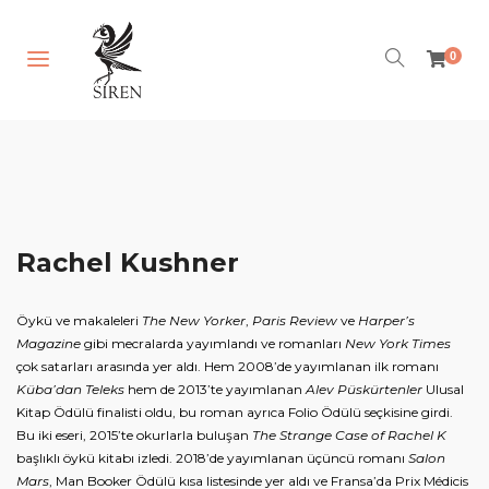
0
Anasayfa
Hakkımızda
Kitaplar
Rachel Kushner
Yazarlar
Notlar
Öykü ve makaleleri
The New Yorker
,
Paris Review
ve
Harper’s
Magazine
gibi mecralarda yayımlandı ve romanları
New York Times
İletişim
çok satarları arasında yer aldı. Hem 2008’de yayımlanan ilk romanı
Küba’dan Teleks
hem de 2013’te yayımlanan
Alev Püskürtenler
Ulusal
Kitap Ödülü finalisti oldu, bu roman ayrıca Folio Ödülü seçkisine girdi.
"Ne Varsa Kitaplarda Var"
Bu iki eseri, 2015’te okurlarla buluşan
The Strange Case of Rachel K
başlıklı öykü kitabı izledi. 2018’de yayımlanan üçüncü romanı
Salon
G
Mars
, Man Booker Ödülü kısa listesinde yer aldı ve Fransa’da Prix Médicis