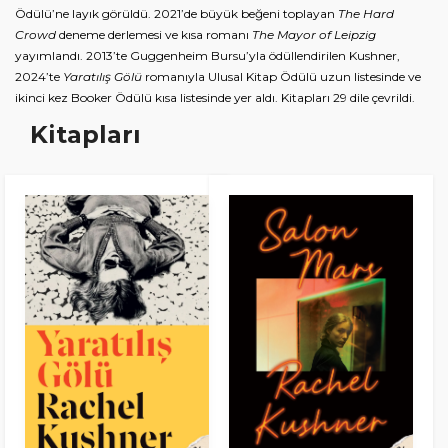
Ödülü’ne layık görüldü. 2021’de büyük beğeni toplayan
The Hard
i
Crowd
deneme derlemesi ve kısa romanı
The Mayor of Leipzig
yayımlandı. 2013’te Guggenheim Bursu’yla ödüllendirilen Kushner,
r
2024’te
Yaratılış Gölü
romanıyla Ulusal Kitap Ödülü uzun listesinde ve
i
ikinci kez Booker Ödülü kısa listesinde yer aldı. Kitapları 29 dile çevrildi.
ş
Kitapları