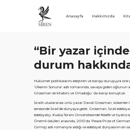
Anasayfa
Hakkımızda
Kit
Anasayfa
Hakkımızda
“Bir yazar için
Kitaplar
durum hakkında 
Yazarlar
Hükümet politikalarını eleştiren ve barışçı duruşuyla öne
Notlar
‘Ülkenin Sonuna’ adlı romanında, savaşa giden oğlunun ak
Grossman ile kitabını ve Ortadoğu´da barışı konuştuk.
İletişim
İsrailli uluslararası ünlü yazar David Grossman, kökenler
senesinde İsrail’de dünyaya geldi. Grossman, İsrail edebiya
"Ne Varsa Kitaplarda Var"
edebiyatçı, Kudüs İbrani Üniversitesinde felsefe ve tiyatro e
Önemli ödülleri arasında, 2010’da ‘Peace Prize of German 
Girmiş) adlı romanıyla aldığı ve edebiyat dünyasının en sa
G