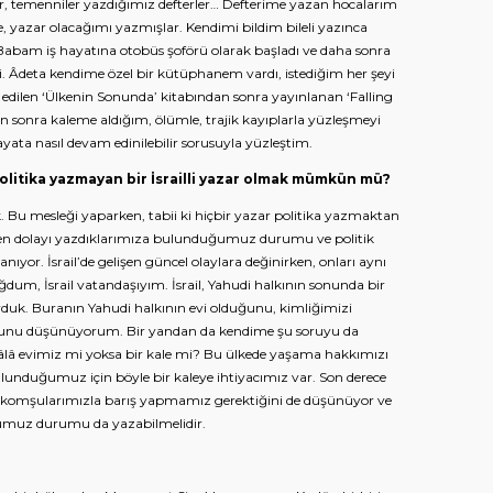
lar, temenniler yazdığımız defterler… Defterime yazan hocalarım
, yazar olacağımı yazmışlar. Kendimi bildim bileli yazınca
 Babam iş hayatına otobüs şoförü olarak başladı ve daha sonra
 Âdeta kendime özel bir kütüphanem vardı, istediğim her şeyi
 edilen ‘Ülkenin Sonunda’ kitabından sonra yayınlanan ‘Falling
 sonra kaleme aldığım, ölümle, trajik kayıplarla yüzleşmeyi
yata nasıl devam edinilebilir sorusuyla yüzleştim.
olitika yazmayan bir İsrailli yazar olmak mümkün mü?
ak. Bu mesleği yaparken, tabii ki hiçbir yazar politika yazmaktan
den dolayı yazdıklarımıza bulunduğumuz durumu ve politik
ıyor. İsrail’de gelişen güncel olaylara değinirken, onları aynı
dum, İsrail vatandaşıyım. İsrail, Yahudi halkının sonunda bir
urduk. Buranın Yahudi halkının evi olduğunu, kimliğimizi
uğunu düşünüyorum. Bir yandan da kendime şu soruyu da
hâlâ evimiz mi yoksa bir kale mi? Bu ülkede yaşama hakkımızı
unduğumuz için böyle bir kaleye ihtiyacımız var. Son derece
i komşularımızla barış yapmamız gerektiğini de düşünüyor ve
umuz durumu da yazabilmelidir.