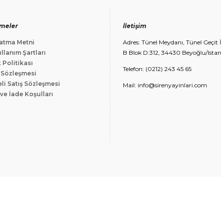
meler
İletişim
atma Metni
Adres: Tünel Meydanı, Tünel Geçit 
llanım Şartları
B Blok D:312, 34430 Beyoğlu/Ista
k Politikası
Telefon: (0212) 243 45 65
 Sözleşmesi
li Satış Sözleşmesi
Mail: info@sirenyayinlari.com
ve İade Koşulları