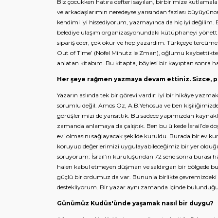
Biz çocukken hatıra defteri sayılan, birbirimize kutlama
ve arkadaşlarımın neredeyse yarısından fazlası büyüyünce
kendimi iyi hissediyorum, yazmayınca da hiç iyi değilim.
belediye ulaşım organizasyonundaki kütüphaneyi yönetti.
sipariş eder, çok okur ve hep yazardım. Türkçeye tercüme
Out of Time’ (Nofel Mihutz le Zman), oğlumu kaybettikten
anlatan kitabım. Bu kitapta, böylesi bir kayıptan sonra ha
Her şeye rağmen yazmaya devam ettiniz. Sizce, p
Yazarın aslında tek bir görevi vardır: iyi bir hikâye yazm
sorumlu değil. Amos Oz, A.B.Yehosua ve ben kişiliğimiz
görüşlerimizi de yansıttık. Bu sadece yapımızdan kaynaklan
zamanda anlamaya da çalıştık. Ben bu ülkede İsrail’de doğ
evi olmasını sağlayacak şekilde kuruldu. Burada bir ev k
koruyup değerlerimizi uygulayabileceğimiz bir yer old
soruyorum: İsrail’in kuruluşundan 72 sene sonra burası 
halen kabul etmeyen düşman ve saldırgan bir bölgede bul
güçlü bir ordumuz da var. Bununla birlikte çevremizdek
destekliyorum. Bir yazar aynı zamanda içinde bulunduğ
Günümüz Kudüs'ünde yaşamak nasıl bir duygu?