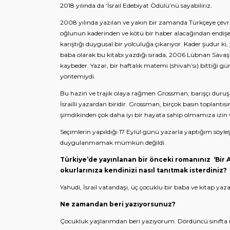
2018 yılında da ‘İsrail Edebiyat Ödülü’nü sayabiliriz.
i
2008 yılında yazılan ve yakın bir zamanda Türkçeye çevri
r
oğlunun kaderinden ve kötü bir haber alacağından endişe 
karıştığı duygusal bir yolculuğa çıkarıyor. Kader şudur ki, 
i
baba olarak bu kitabı yazdığı sırada, 2006 Lübnan Savaşı
ş
kaybeder. Yazar, bir haftalık matemi (shivah’sı) bittiği g
yöntemiydi.
Bu hazin ve trajik olaya rağmen Grossman, barışçı duruşu
İsrailli yazardan biridir. Grossman, birçok basın toplantısı
şimdikinden çok daha iyi bir hayata sahip olmamıza izin 
Seçimlerin yapıldığı 17 Eylül günü yazarla yaptığım söyle
duygulanmamak mümkün değildi.
Türkiye’de yayınlanan bir önceki romanınız ‘Bir A
okurlarınıza kendinizi nasıl tanıtmak isterdiniz?
Yahudi, İsrail vatandaşı, üç çocuklu bir baba ve kitap yazan
Ne zamandan beri yazıyorsunuz?
Çocukluk yaşlarımdan beri yazıyorum. Dördüncü sınıfta ik