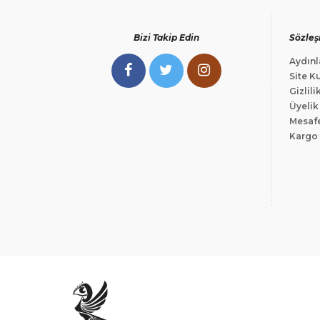
Bizi Takip Edin
Sözleş
Aydınl
Site Ku
Gizlili
Üyelik
Mesafe
Kargo 