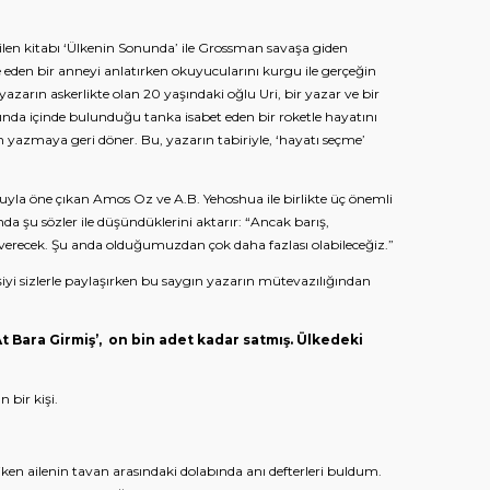
len kitabı ‘Ülkenin Sonunda’ ile Grossman savaşa giden
eden bir anneyi anlatırken okuyucularını kurgu ile gerçeğin
yazarın askerlikte olan 20 yaşındaki oğlu Uri, bir yazar ve bir
nda içinde bulunduğu tanka isabet eden bir roketle hayatını
ün yazmaya geri döner. Bu, yazarın tabiriyle, ‘hayatı seçme’
yla öne çıkan Amos Oz ve A.B. Yehoshua ile birlikte üç önemli
nda şu sözler ile düşündüklerini aktarır: “Ancak barış,
verecek. Şu anda olduğumuzdan çok daha fazlası olabileceğiz.”
şiyi sizlerle paylaşırken bu saygın yazarın mütevazılığından
t Bara Girmiş’, on bin adet kadar satmış. Ülkedeki
 bir kişi.
en ailenin tavan arasındaki dolabında anı defterleri buldum.