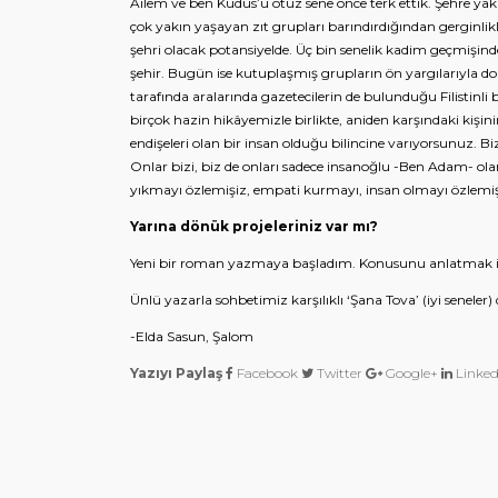
Ailem ve ben Kudüs’ü otuz sene önce terk ettik. Şehre yak
çok yakın yaşayan zıt grupları barındırdığından gerginlikl
şehri olacak potansiyelde. Üç bin senelik kadim geçmişind
şehir. Bugün ise kutuplaşmış grupların ön yargılarıyla d
tarafında aralarında gazetecilerin de bulunduğu Filistinli
birçok hazin hikâyemizle birlikte, aniden karşındaki kişini
endişeleri olan bir insan olduğu bilincine varıyorsunuz. 
Onlar bizi, biz de onları sadece insanoğlu -Ben Adam- ola
yıkmayı özlemişiz, empati kurmayı, insan olmayı özlemiş
Yarına dönük projeleriniz var mı?
Yeni bir roman yazmaya başladım. Konusunu anlatmak i
Ünlü yazarla sohbetimiz karşılıklı ‘Şana Tova’ (iyi seneler) d
-Elda Sasun, Şalom
Yazıyı Paylaş
Facebook
Twitter
Google+
Linked