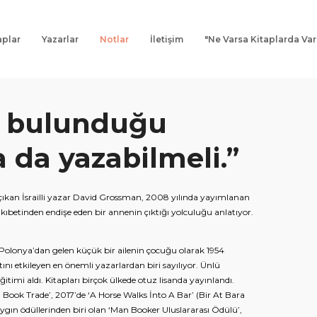
aplar
Yazarlar
Notlar
İletişim
"Ne Varsa Kitaplarda Var
de bulunduğu
da yazabilmeli.”
 çıkan İsrailli yazar David Grossman, 2008 yılında yayımlanan
ıbetinden endişe eden bir annenin çıktığı yolculuğu anlatıyor.
i Polonya’dan gelen küçük bir ailenin çocuğu olarak 1954
tını etkileyen en önemli yazarlardan biri sayılıyor. Ünlü
ğitimi aldı. Kitapları birçok ülkede otuz lisanda yayınlandı.
Book Trade’, 2017’de ‘A Horse Walks İnto A Bar’ (Bir At Bara
ygın ödüllerinden biri olan ‘Man Booker Uluslararası Ödülü’,