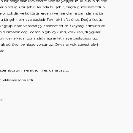
ın bir bölge olan Mevasseret Sion’da yaşıyoruz. Kudüs, birbirine
erin olduğu bir şehir. Aslında bu şehir, birçok güzel sembolün
e birçok din ve kültürün erdemi ve inançlarını barındırmış bir
olu bir şehir olmaya başladı. Tam bir hafta önce, Doğu Kudüs
 bir grup insan ve sanatçıyla sohbet ettim. Önyargılarımızın ve
n düşmanın değil de senin gibi öyküleri, korkuları, duyguları,
Bizim de ne kadar zorlandığımızı anlatmaya başlıyorsunuz.
rak görüyor ve hissediyorsunuz. Önyargı yok, stereotipleri
iz.
stemiyorum merak edilmesi daha cazip.
ilekleriyle sona erdi.
In